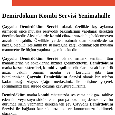
Demirdöküm Kombi Servisi Yenimahalle
Çayyolu
Demirdöküm Servisi
olarak özellikle kış aylarına
girmeden önce mutlaka periyodik bakımlarının yapılması gerektiği
önerilmektedir. Aksi takdirde
kombi
cihazlarınızda hiç beklenmeyen
arızalar oluşabilir. Özellikle yerden ısıtmalı olan kombilerde su
kaçağı olabilir. Tesisatını bu su kaçağına karşı korumak için mutlaka
manometre ile ölçüm yapılması gerekmektedir.
Çayyolu
Demirdöküm Servisi
olarak mamak semtinin tüm
mahallelerine ve sokaklarına hizmet götürmekteyiz.
Demirdöküm
marka
kazan sistemleri
,
kombi
ve
şofben
cihazlarınıza ait her türlü
arıza, bakım, onarım montaj ve kurulum gibi tüm
işlemlerinizde
Çayyolu
Demirdöküm Servisi
olarak bir telefon
kadar uzağınızdayız. Çağrı merkezimiz ile iletişime geçerek
sorunlarınızı kısa sürede çözüme kavuşturabilirsiniz.
Demirdöküm
marka
kombi
cihazınızda ses varsa atık gazı tahliye
eden fan veya suyu sirküle eden pompa bozulmuş demektir ve bu
durumda sizin yapmanız gereken tek şey
Çayyolu Demirdöküm
Servisi
ile bağlantı kurarak arızanızı ve konumunuzu bildirmek
olacaktır.