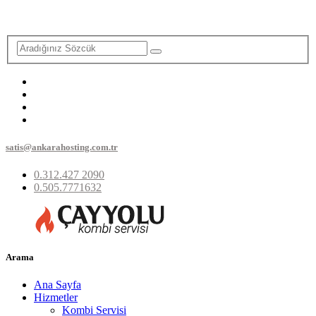
satis@ankarahosting.com.tr
0.312.427 2090
0.505.7771632
Arama
Ana Sayfa
Hizmetler
Kombi Servisi