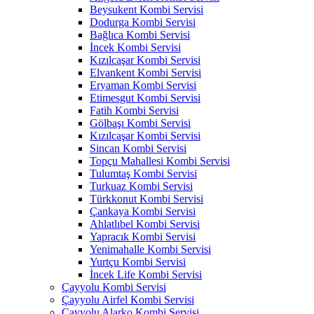
Beysukent Kombi Servisi
Dodurga Kombi Servisi
Bağlıca Kombi Servisi
İncek Kombi Servisi
Kızılcaşar Kombi Servisi
Elvankent Kombi Servisi
Eryaman Kombi Servisi
Etimesgut Kombi Servisi
Fatih Kombi Servisi
Gölbaşı Kombi Servisi
Kızılcaşar Kombi Servisi
Sincan Kombi Servisi
Topçu Mahallesi Kombi Servisi
Tulumtaş Kombi Servisi
Turkuaz Kombi Servisi
Türkkonut Kombi Servisi
Çankaya Kombi Servisi
Ahlatlıbel Kombi Servisi
Yapracık Kombi Servisi
Yenimahalle Kombi Servisi
Yurtçu Kombi Servisi
İncek Life Kombi Servisi
Çayyolu Kombi Servisi
Çayyolu Airfel Kombi Servisi
Çayyolu Alarko Kombi Servisi