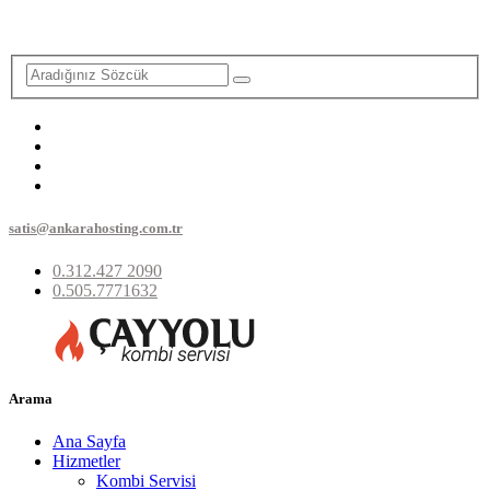
satis@ankarahosting.com.tr
0.312.427 2090
0.505.7771632
Arama
Ana Sayfa
Hizmetler
Kombi Servisi