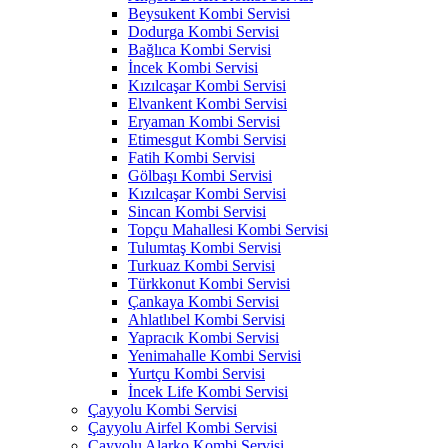
Beysukent Kombi Servisi
Dodurga Kombi Servisi
Bağlıca Kombi Servisi
İncek Kombi Servisi
Kızılcaşar Kombi Servisi
Elvankent Kombi Servisi
Eryaman Kombi Servisi
Etimesgut Kombi Servisi
Fatih Kombi Servisi
Gölbaşı Kombi Servisi
Kızılcaşar Kombi Servisi
Sincan Kombi Servisi
Topçu Mahallesi Kombi Servisi
Tulumtaş Kombi Servisi
Turkuaz Kombi Servisi
Türkkonut Kombi Servisi
Çankaya Kombi Servisi
Ahlatlıbel Kombi Servisi
Yapracık Kombi Servisi
Yenimahalle Kombi Servisi
Yurtçu Kombi Servisi
İncek Life Kombi Servisi
Çayyolu Kombi Servisi
Çayyolu Airfel Kombi Servisi
Çayyolu Alarko Kombi Servisi