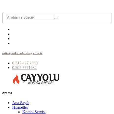
satis@ankarahosting.com.tr
0.312.427 2090
0.505.7771632
Arama
Ana Sayfa
Hizmetler
Kombi Servisi