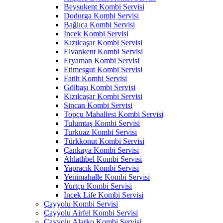
Beysukent Kombi Servisi
Dodurga Kombi Servisi
Bağlıca Kombi Servisi
İncek Kombi Servisi
Kızılcaşar Kombi Servisi
Elvankent Kombi Servisi
Eryaman Kombi Servisi
Etimesgut Kombi Servisi
Fatih Kombi Servisi
Gölbaşı Kombi Servisi
Kızılcaşar Kombi Servisi
Sincan Kombi Servisi
Topçu Mahallesi Kombi Servisi
Tulumtaş Kombi Servisi
Turkuaz Kombi Servisi
Türkkonut Kombi Servisi
Çankaya Kombi Servisi
Ahlatlıbel Kombi Servisi
Yapracık Kombi Servisi
Yenimahalle Kombi Servisi
Yurtçu Kombi Servisi
İncek Life Kombi Servisi
Çayyolu Kombi Servisi
Çayyolu Airfel Kombi Servisi
Çayyolu Alarko Kombi Servisi