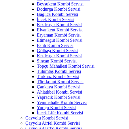
Beysukent Kombi Servisi
Dodurga Kombi Servisi
Bağlıca Kombi Servisi
İncek Kombi Servisi
Kızılcaşar Kombi Servisi
Elvankent Kombi Servisi
Eryaman Kombi Servisi
Etimesgut Kombi Servisi
Fatih Kombi Servisi
Gölbaşı Kombi Servisi
Kızılcaşar Kombi Servisi
Sincan Kombi Servisi
Topçu Mahallesi Kombi Servisi
Tulumtaş Kombi Servisi
Turkuaz Kombi Servisi
Türkkonut Kombi Servisi
Çankaya Kombi Servisi
Ahlatlıbel Kombi Servisi
Yapracık Kombi Servisi
Yenimahalle Kombi Servisi
Yurtçu Kombi Servisi
İncek Life Kombi Servisi
Çayyolu Kombi Servisi
Çayyolu Airfel Kombi Servisi
Çayyolu Alarko Kombi Servisi