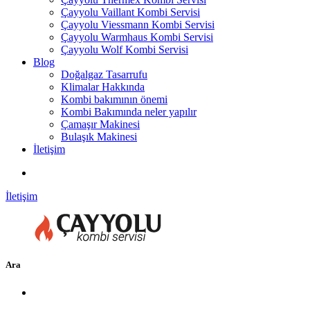
Çayyolu Vaillant Kombi Servisi
Çayyolu Viessmann Kombi Servisi
Çayyolu Warmhaus Kombi Servisi
Çayyolu Wolf Kombi Servisi
Blog
Doğalgaz Tasarrufu
Klimalar Hakkında
Kombi bakımının önemi
Kombi Bakımında neler yapılır
Çamaşır Makinesi
Bulaşık Makinesi
İletişim
İletişim
Ara