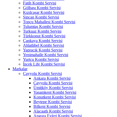
Fatih Kombi Servisi
Gölbaşı Kombi Servisi
Kızılcaşar Kombi Servisi
Sincan Kombi Servisi
Topçu Mahallesi Kombi Servisi
Tulumtaş Kombi Servisi
Turkuaz Kombi Servisi
Türkkonut Kombi Servisi
Çankaya Kombi Servisi
Ahlatlıbel Kombi Servisi
Yapracık Kombi Servisi
Yenimahalle Kombi Servisi
Yurtçu Kombi Servisi
İncek Life Kombi Servisi
Markalar
Çayyolu Kombi Servisi
Ankara Kombi Servisi
Çayyolu Kombi Servisi
Ümitköy Kombi Servisi
Yaşamkent Kombi Servisi
Konutkent Kombi Servisi
Beytepe Kombi Servisi
Bilkent Kombi Servisi
Alacaatlı Kombi Servisi
Angora Evleri Kombi Servisi