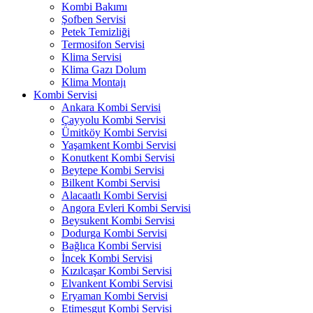
Kombi Bakımı
Şofben Servisi
Petek Temizliği
Termosifon Servisi
Klima Servisi
Klima Gazı Dolum
Klima Montajı
Kombi Servisi
Ankara Kombi Servisi
Çayyolu Kombi Servisi
Ümitköy Kombi Servisi
Yaşamkent Kombi Servisi
Konutkent Kombi Servisi
Beytepe Kombi Servisi
Bilkent Kombi Servisi
Alacaatlı Kombi Servisi
Angora Evleri Kombi Servisi
Beysukent Kombi Servisi
Dodurga Kombi Servisi
Bağlıca Kombi Servisi
İncek Kombi Servisi
Kızılcaşar Kombi Servisi
Elvankent Kombi Servisi
Eryaman Kombi Servisi
Etimesgut Kombi Servisi