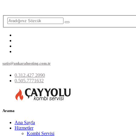
satis@ankarahosting.com.tr
0.312.427 2090
0.505.7771632
Arama
Ana Sayfa
Hizmetler
Kombi Servisi