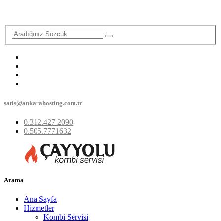
satis@ankarahosting.com.tr
0.312.427 2090
0.505.7771632
Arama
Ana Sayfa
Hizmetler
Kombi Servisi