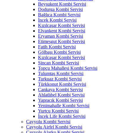
Beysukent Kombi Servisi
Dodurga Kombi Servisi
Bağlıca Kombi Servisi
İncek Kombi Servisi
Kızılcaşar Kombi Servisi
Elvankent Kombi Servisi
Eryaman Kombi Servisi
Etimesgut Kombi Servisi
Fatih Kombi Servisi
Gölbaşı Kombi Servisi
Kızılcaşar Kombi Servisi
Sincan Kombi Servisi
Topçu Mahallesi Kombi Servisi
Tulumtaş Kombi Servisi
Turkuaz Kombi Servisi
Türkkonut Kombi Servisi
Çankaya Kombi Servisi
Ahlatlıbel Kombi Servisi
Yapracık Kombi Servisi
Yenimahalle Kombi Servisi
Yurtçu Kombi Servisi
İncek Life Kombi Servisi
Çayyolu Kombi Servisi
Çayyolu Airfel Kombi Servisi
Çayyolu Alarko Kombi Servisi