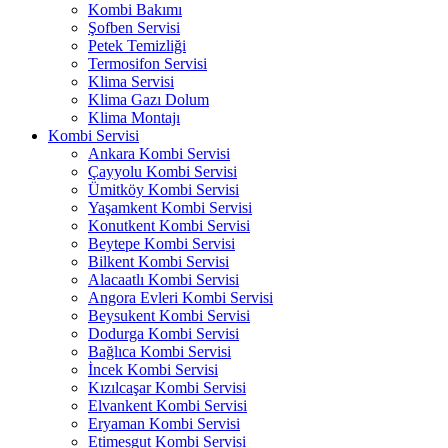
Kombi Bakımı
Şofben Servisi
Petek Temizliği
Termosifon Servisi
Klima Servisi
Klima Gazı Dolum
Klima Montajı
Kombi Servisi
Ankara Kombi Servisi
Çayyolu Kombi Servisi
Ümitköy Kombi Servisi
Yaşamkent Kombi Servisi
Konutkent Kombi Servisi
Beytepe Kombi Servisi
Bilkent Kombi Servisi
Alacaatlı Kombi Servisi
Angora Evleri Kombi Servisi
Beysukent Kombi Servisi
Dodurga Kombi Servisi
Bağlıca Kombi Servisi
İncek Kombi Servisi
Kızılcaşar Kombi Servisi
Elvankent Kombi Servisi
Eryaman Kombi Servisi
Etimesgut Kombi Servisi