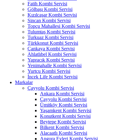
Fatih Kombi Servisi
Gölbaşı Kombi Servisi
Kızılcaşar Kombi Servisi
Sincan Kombi Servisi
Topçu Mahallesi Kombi Servisi
Tulumtaş Kombi Servisi
Turkuaz Kombi Servisi
Türkkonut Kombi Servisi
Çankaya Kombi Servisi
Ahlatlıbel Kombi Servisi
Yapracık Kombi Servisi
Yenimahalle Kombi Servisi
Yurtçu Kombi Servisi
İncek Life Kombi Servisi
Markalar
Çayyolu Kombi Servisi
Ankara Kombi Servisi
Çayyolu Kombi Servisi
Ümitköy Kombi Servisi
Yaşamkent Kombi Servisi
Konutkent Kombi Servisi
Beytepe Kombi Servisi
Bilkent Kombi Servisi
Alacaatlı Kombi Servisi
Angora Evleri Kombi Servisi