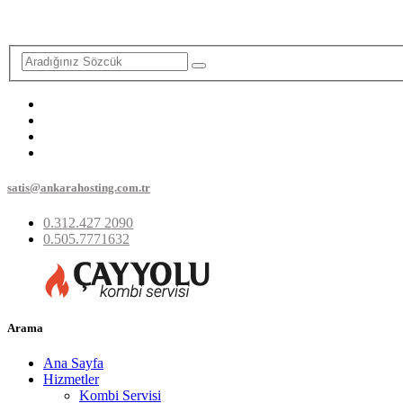
satis@ankarahosting.com.tr
0.312.427 2090
0.505.7771632
Arama
Ana Sayfa
Hizmetler
Kombi Servisi