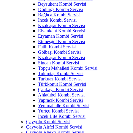
Beysukent Kombi Servisi
Dodurga Kombi Servisi
Bağlıca Kombi Servisi
İncek Kombi Servisi
Kızılcaşar Kombi Servisi
Elvankent Kombi Servisi
Eryaman Kombi Servisi
Etimesgut Kombi Servisi
Fatih Kombi Servisi
Gölbaşı Kombi Servisi
Kızılcaşar Kombi Servisi
Sincan Kombi Servisi
Topçu Mahallesi Kombi Servisi
Tulumtaş Kombi Servisi
Turkuaz Kombi Servisi
Türkkonut Kombi Servisi
Çankaya Kombi Servisi
Ahlatlıbel Kombi Servisi
Yapracık Kombi Servisi
Yenimahalle Kombi Servisi
Yurtçu Kombi Servisi
İncek Life Kombi Servisi
Çayyolu Kombi Servisi
Çayyolu Airfel Kombi Servisi
Çayyolu Alarko Kombi Servisi