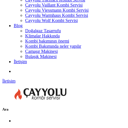
Çayyolu Vaillant Kombi Servisi
Çayyolu Viessmann Kombi Servisi
Çayyolu Warmhaus Kombi Servisi
Çayyolu Wolf Kombi Servisi
Blog
Doğalgaz Tasarrufu
Klimalar Hakkında
Kombi bakımının önemi
Kombi Bakımında neler yapılır
Çamaşır Makinesi
Bulaşık Makinesi
İletişim
İletişim
Ara