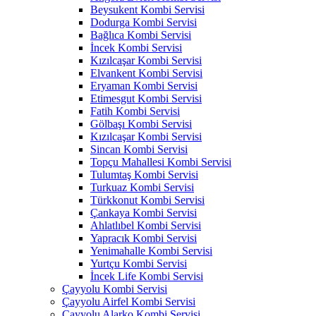
Beysukent Kombi Servisi
Dodurga Kombi Servisi
Bağlıca Kombi Servisi
İncek Kombi Servisi
Kızılcaşar Kombi Servisi
Elvankent Kombi Servisi
Eryaman Kombi Servisi
Etimesgut Kombi Servisi
Fatih Kombi Servisi
Gölbaşı Kombi Servisi
Kızılcaşar Kombi Servisi
Sincan Kombi Servisi
Topçu Mahallesi Kombi Servisi
Tulumtaş Kombi Servisi
Turkuaz Kombi Servisi
Türkkonut Kombi Servisi
Çankaya Kombi Servisi
Ahlatlıbel Kombi Servisi
Yapracık Kombi Servisi
Yenimahalle Kombi Servisi
Yurtçu Kombi Servisi
İncek Life Kombi Servisi
Çayyolu Kombi Servisi
Çayyolu Airfel Kombi Servisi
Çayyolu Alarko Kombi Servisi