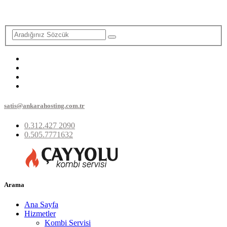
satis@ankarahosting.com.tr
0.312.427 2090
0.505.7771632
Arama
Ana Sayfa
Hizmetler
Kombi Servisi