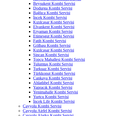
Beysukent Kombi Servisi
Dodurga Kombi Servisi
Bağlıca Kombi Servisi
İncek Kombi Servisi
Kızılcaşar Kombi Servisi
Elvankent Kombi Servisi
Eryaman Kombi Servisi
Etimesgut Kombi Servisi
Fatih Kombi Servisi
Gölbaşı Kombi Servisi
Kızılcaşar Kombi Servisi
Sincan Kombi Servisi
Topçu Mahallesi Kombi Servisi
Tulumtaş Kombi Servisi
Turkuaz Kombi Servisi
Türkkonut Kombi Servisi
Çankaya Kombi Servisi
Ahlatlıbel Kombi Servisi
Yapracık Kombi Servisi
Yenimahalle Kombi Servisi
Yurtçu Kombi Servisi
İncek Life Kombi Servisi
Çayyolu Kombi Servisi
Çayyolu Airfel Kombi Servisi
Çayyolu Alarko Kombi Servisi