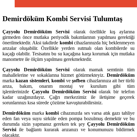
Demirdöküm Kombi Servisi Tulumtaş
Çayyolu
Demirdöküm Servisi
olarak özellikle kış aylarına
girmeden önce mutlaka periyodik bakımlarının yapılması gerektiği
önerilmektedir. Aksi takdirde
kombi
cihazlarınızda hiç beklenmeyen
arızalar oluşabilir. Özellikle yerden ısıtmalı olan kombilerde su
kaçağı olabilir. Tesisatını bu su kaçağına karşı korumak için mutlaka
manometre ile ölçüm yapılması gerekmektedir.
Çayyolu
Demirdöküm Servisi
olarak mamak semtinin tüm
mahallelerine ve sokaklarına hizmet götürmekteyiz.
Demirdöküm
marka
kazan sistemleri
,
kombi
ve
şofben
cihazlarınıza ait her türlü
arıza, bakım, onarım montaj ve kurulum gibi tüm
işlemlerinizde
Çayyolu
Demirdöküm Servisi
olarak bir telefon
kadar uzağınızdayız. Çağrı merkezimiz ile iletişime geçerek
sorunlarınızı kısa sürede çözüme kavuşturabilirsiniz.
Demirdöküm
marka
kombi
cihazınızda ses varsa atık gazı tahliye
eden fan veya suyu sirküle eden pompa bozulmuş demektir ve bu
durumda sizin yapmanız gereken tek şey
Çayyolu Demirdöküm
Servisi
ile bağlantı kurarak arızanızı ve konumunuzu bildirmek
olacaktır.