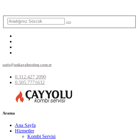
satis@ankarahosting.com.tr
0.312.427 2090
0.505.7771632
Arama
Ana Sayfa
Hizmetler
Kombi Servisi