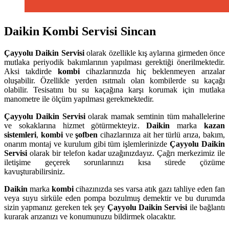
Daikin Kombi Servisi Sincan
Çayyolu
Daikin Servisi
olarak özellikle kış aylarına girmeden önce
mutlaka periyodik bakımlarının yapılması gerektiği önerilmektedir.
Aksi takdirde
kombi
cihazlarınızda hiç beklenmeyen arızalar
oluşabilir. Özellikle yerden ısıtmalı olan kombilerde su kaçağı
olabilir. Tesisatını bu su kaçağına karşı korumak için mutlaka
manometre ile ölçüm yapılması gerekmektedir.
Çayyolu
Daikin Servisi
olarak mamak semtinin tüm mahallelerine
ve sokaklarına hizmet götürmekteyiz.
Daikin
marka
kazan
sistemleri
,
kombi
ve
şofben
cihazlarınıza ait her türlü arıza, bakım,
onarım montaj ve kurulum gibi tüm işlemlerinizde
Çayyolu
Daikin
Servisi
olarak bir telefon kadar uzağınızdayız. Çağrı merkezimiz ile
iletişime geçerek sorunlarınızı kısa sürede çözüme
kavuşturabilirsiniz.
Daikin
marka
kombi
cihazınızda ses varsa atık gazı tahliye eden fan
veya suyu sirküle eden pompa bozulmuş demektir ve bu durumda
sizin yapmanız gereken tek şey
Çayyolu Daikin Servisi
ile bağlantı
kurarak arızanızı ve konumunuzu bildirmek olacaktır.