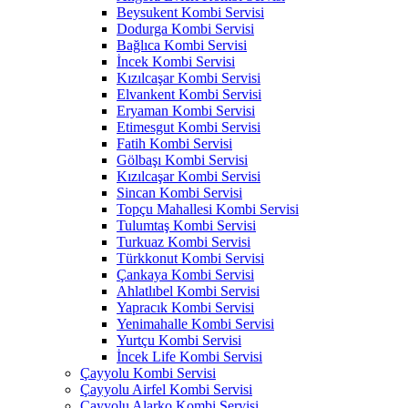
Beysukent Kombi Servisi
Dodurga Kombi Servisi
Bağlıca Kombi Servisi
İncek Kombi Servisi
Kızılcaşar Kombi Servisi
Elvankent Kombi Servisi
Eryaman Kombi Servisi
Etimesgut Kombi Servisi
Fatih Kombi Servisi
Gölbaşı Kombi Servisi
Kızılcaşar Kombi Servisi
Sincan Kombi Servisi
Topçu Mahallesi Kombi Servisi
Tulumtaş Kombi Servisi
Turkuaz Kombi Servisi
Türkkonut Kombi Servisi
Çankaya Kombi Servisi
Ahlatlıbel Kombi Servisi
Yapracık Kombi Servisi
Yenimahalle Kombi Servisi
Yurtçu Kombi Servisi
İncek Life Kombi Servisi
Çayyolu Kombi Servisi
Çayyolu Airfel Kombi Servisi
Çayyolu Alarko Kombi Servisi