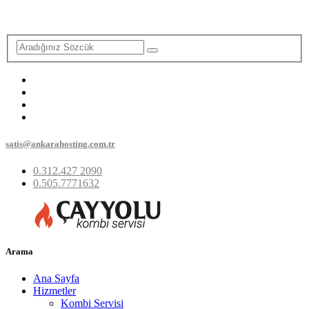
satis@ankarahosting.com.tr
0.312.427 2090
0.505.7771632
Arama
Ana Sayfa
Hizmetler
Kombi Servisi