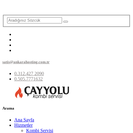
satis@ankarahosting.com.tr
0.312.427 2090
0.505.7771632
Arama
Ana Sayfa
Hizmetler
Kombi Servisi