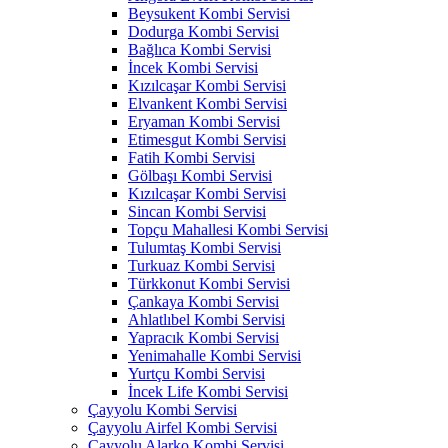
Beysukent Kombi Servisi
Dodurga Kombi Servisi
Bağlıca Kombi Servisi
İncek Kombi Servisi
Kızılcaşar Kombi Servisi
Elvankent Kombi Servisi
Eryaman Kombi Servisi
Etimesgut Kombi Servisi
Fatih Kombi Servisi
Gölbaşı Kombi Servisi
Kızılcaşar Kombi Servisi
Sincan Kombi Servisi
Topçu Mahallesi Kombi Servisi
Tulumtaş Kombi Servisi
Turkuaz Kombi Servisi
Türkkonut Kombi Servisi
Çankaya Kombi Servisi
Ahlatlıbel Kombi Servisi
Yapracık Kombi Servisi
Yenimahalle Kombi Servisi
Yurtçu Kombi Servisi
İncek Life Kombi Servisi
Çayyolu Kombi Servisi
Çayyolu Airfel Kombi Servisi
Çayyolu Alarko Kombi Servisi