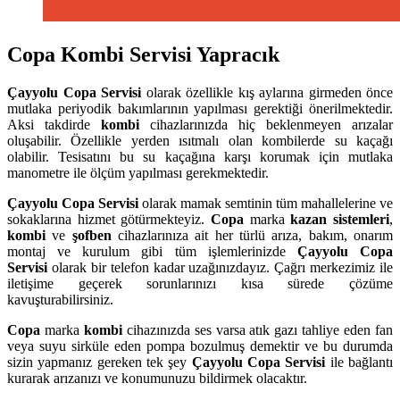
Copa Kombi Servisi Yapracık
Çayyolu
Copa Servisi
olarak özellikle kış aylarına girmeden önce
mutlaka periyodik bakımlarının yapılması gerektiği önerilmektedir.
Aksi takdirde
kombi
cihazlarınızda hiç beklenmeyen arızalar
oluşabilir. Özellikle yerden ısıtmalı olan kombilerde su kaçağı
olabilir. Tesisatını bu su kaçağına karşı korumak için mutlaka
manometre ile ölçüm yapılması gerekmektedir.
Çayyolu
Copa Servisi
olarak mamak semtinin tüm mahallelerine ve
sokaklarına hizmet götürmekteyiz.
Copa
marka
kazan sistemleri
,
kombi
ve
şofben
cihazlarınıza ait her türlü arıza, bakım, onarım
montaj ve kurulum gibi tüm işlemlerinizde
Çayyolu
Copa
Servisi
olarak bir telefon kadar uzağınızdayız. Çağrı merkezimiz ile
iletişime geçerek sorunlarınızı kısa sürede çözüme
kavuşturabilirsiniz.
Copa
marka
kombi
cihazınızda ses varsa atık gazı tahliye eden fan
veya suyu sirküle eden pompa bozulmuş demektir ve bu durumda
sizin yapmanız gereken tek şey
Çayyolu Copa Servisi
ile bağlantı
kurarak arızanızı ve konumunuzu bildirmek olacaktır.