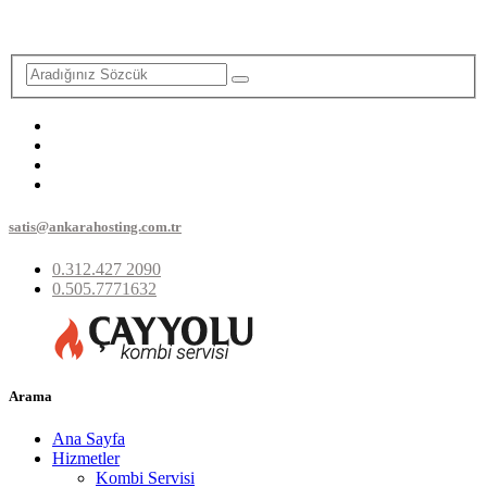
satis@ankarahosting.com.tr
0.312.427 2090
0.505.7771632
Arama
Ana Sayfa
Hizmetler
Kombi Servisi