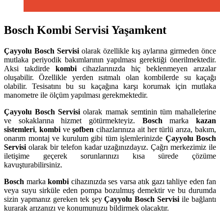
Bosch Kombi Servisi Yaşamkent
Çayyolu
Bosch Servisi
olarak özellikle kış aylarına girmeden önce
mutlaka periyodik bakımlarının yapılması gerektiği önerilmektedir.
Aksi takdirde
kombi
cihazlarınızda hiç beklenmeyen arızalar
oluşabilir. Özellikle yerden ısıtmalı olan kombilerde su kaçağı
olabilir. Tesisatını bu su kaçağına karşı korumak için mutlaka
manometre ile ölçüm yapılması gerekmektedir.
Çayyolu
Bosch Servisi
olarak mamak semtinin tüm mahallelerine
ve sokaklarına hizmet götürmekteyiz.
Bosch
marka
kazan
sistemleri
,
kombi
ve
şofben
cihazlarınıza ait her türlü arıza, bakım,
onarım montaj ve kurulum gibi tüm işlemlerinizde
Çayyolu
Bosch
Servisi
olarak bir telefon kadar uzağınızdayız. Çağrı merkezimiz ile
iletişime geçerek sorunlarınızı kısa sürede çözüme
kavuşturabilirsiniz.
Bosch
marka
kombi
cihazınızda ses varsa atık gazı tahliye eden fan
veya suyu sirküle eden pompa bozulmuş demektir ve bu durumda
sizin yapmanız gereken tek şey
Çayyolu Bosch Servisi
ile bağlantı
kurarak arızanızı ve konumunuzu bildirmek olacaktır.