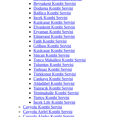
Beysukent Kombi Servisi
Dodurga Kombi Servisi
Bağlıca Kombi Servisi
İncek Kombi Servisi
Kızılcaşar Kombi Servisi
Elvankent Kombi Servisi
Eryaman Kombi Servisi
Etimesgut Kombi Servisi
Fatih Kombi Servisi
Gölbaşı Kombi Servisi
Kızılcaşar Kombi Servisi
Sincan Kombi Servisi
Topçu Mahallesi Kombi Servisi
Tulumtaş Kombi Servisi
Turkuaz Kombi Servisi
Türkkonut Kombi Servisi
Çankaya Kombi Servisi
Ahlatlıbel Kombi Servisi
Yapracık Kombi Servisi
Yenimahalle Kombi Servisi
Yurtçu Kombi Servisi
İncek Life Kombi Servisi
Çayyolu Kombi Servisi
Çayyolu Airfel Kombi Servisi
Çayyolu Alarko Kombi Servisi