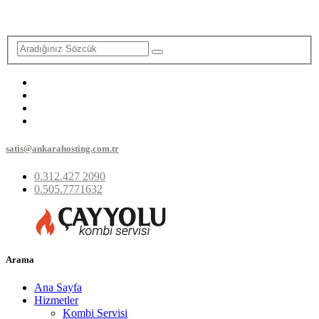
satis@ankarahosting.com.tr
0.312.427 2090
0.505.7771632
Arama
Ana Sayfa
Hizmetler
Kombi Servisi