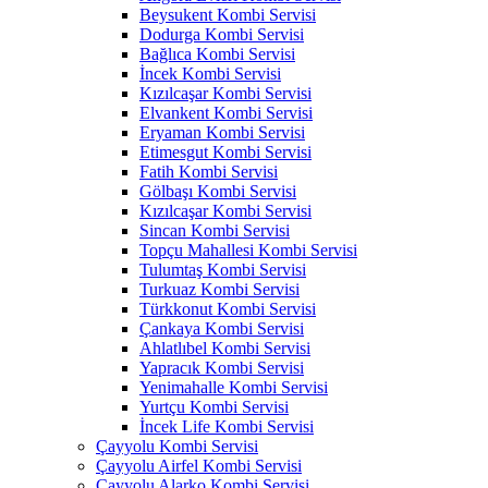
Beysukent Kombi Servisi
Dodurga Kombi Servisi
Bağlıca Kombi Servisi
İncek Kombi Servisi
Kızılcaşar Kombi Servisi
Elvankent Kombi Servisi
Eryaman Kombi Servisi
Etimesgut Kombi Servisi
Fatih Kombi Servisi
Gölbaşı Kombi Servisi
Kızılcaşar Kombi Servisi
Sincan Kombi Servisi
Topçu Mahallesi Kombi Servisi
Tulumtaş Kombi Servisi
Turkuaz Kombi Servisi
Türkkonut Kombi Servisi
Çankaya Kombi Servisi
Ahlatlıbel Kombi Servisi
Yapracık Kombi Servisi
Yenimahalle Kombi Servisi
Yurtçu Kombi Servisi
İncek Life Kombi Servisi
Çayyolu Kombi Servisi
Çayyolu Airfel Kombi Servisi
Çayyolu Alarko Kombi Servisi