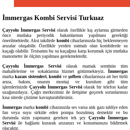
İmmergas Kombi Servisi Turkuaz
Çayyolu
İmmergas Servisi
olarak özellikle kış aylarına girmeden
önce mutlaka periyodik bakımlarının yapılması gerektiği
önerilmektedir. Aksi takdirde
kombi
cihazlarınızda hiç beklenmeyen
arızalar oluşabilir. Özellikle yerden ısıtmalı olan kombilerde su
kaçağı olabilir. Tesisatını bu su kaçağına karşı korumak için mutlaka
manometre ile ölçüm yapılması gerekmektedir.
Çayyolu
İmmergas Servisi
olarak mamak semtinin tüm
mahallelerine ve sokaklarına hizmet götürmekteyiz.
İmmergas
marka
kazan sistemleri
,
kombi
ve
şofben
cihazlarınıza ait her türlü
arıza, bakım, onarım montaj ve kurulum gibi tüm
işlemlerinizde
Çayyolu
İmmergas Servisi
olarak bir telefon kadar
uzağınızdayız. Çağrı merkezimiz ile iletişime geçerek sorunlarınızı
kısa sürede çözüme kavuşturabilirsiniz.
İmmergas
marka
kombi
cihazınızda ses varsa atık gazı tahliye eden
fan veya suyu sirküle eden pompa bozulmuş demektir ve bu
durumda sizin yapmanız gereken tek şey
Çayyolu İmmergas
Servisi
ile bağlantı kurarak arızanızı ve konumunuzu bildirmek
olacaktır.