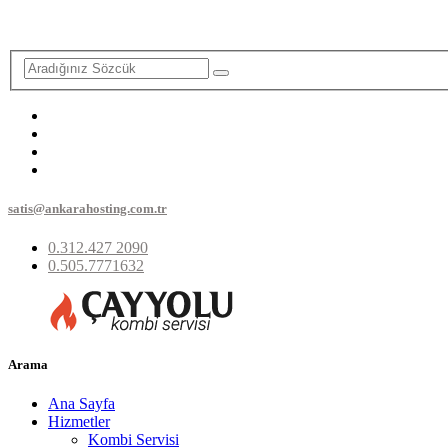
satis@ankarahosting.com.tr
0.312.427 2090
0.505.7771632
Arama
Ana Sayfa
Hizmetler
Kombi Servisi