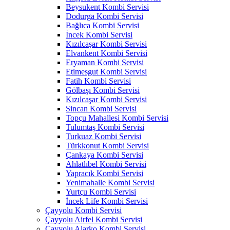
Beysukent Kombi Servisi
Dodurga Kombi Servisi
Bağlıca Kombi Servisi
İncek Kombi Servisi
Kızılcaşar Kombi Servisi
Elvankent Kombi Servisi
Eryaman Kombi Servisi
Etimesgut Kombi Servisi
Fatih Kombi Servisi
Gölbaşı Kombi Servisi
Kızılcaşar Kombi Servisi
Sincan Kombi Servisi
Topçu Mahallesi Kombi Servisi
Tulumtaş Kombi Servisi
Turkuaz Kombi Servisi
Türkkonut Kombi Servisi
Çankaya Kombi Servisi
Ahlatlıbel Kombi Servisi
Yapracık Kombi Servisi
Yenimahalle Kombi Servisi
Yurtçu Kombi Servisi
İncek Life Kombi Servisi
Çayyolu Kombi Servisi
Çayyolu Airfel Kombi Servisi
Çayyolu Alarko Kombi Servisi