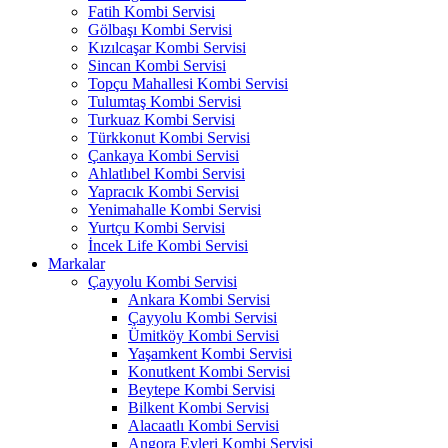
Fatih Kombi Servisi
Gölbaşı Kombi Servisi
Kızılcaşar Kombi Servisi
Sincan Kombi Servisi
Topçu Mahallesi Kombi Servisi
Tulumtaş Kombi Servisi
Turkuaz Kombi Servisi
Türkkonut Kombi Servisi
Çankaya Kombi Servisi
Ahlatlıbel Kombi Servisi
Yapracık Kombi Servisi
Yenimahalle Kombi Servisi
Yurtçu Kombi Servisi
İncek Life Kombi Servisi
Markalar
Çayyolu Kombi Servisi
Ankara Kombi Servisi
Çayyolu Kombi Servisi
Ümitköy Kombi Servisi
Yaşamkent Kombi Servisi
Konutkent Kombi Servisi
Beytepe Kombi Servisi
Bilkent Kombi Servisi
Alacaatlı Kombi Servisi
Angora Evleri Kombi Servisi