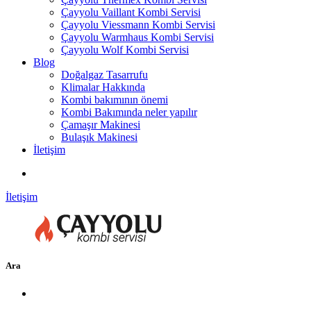
Çayyolu Vaillant Kombi Servisi
Çayyolu Viessmann Kombi Servisi
Çayyolu Warmhaus Kombi Servisi
Çayyolu Wolf Kombi Servisi
Blog
Doğalgaz Tasarrufu
Klimalar Hakkında
Kombi bakımının önemi
Kombi Bakımında neler yapılır
Çamaşır Makinesi
Bulaşık Makinesi
İletişim
İletişim
Ara