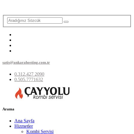
satis@ankarahosting.com.tr
0.312.427 2090
0.505.7771632
Arama
Ana Sayfa
Hizmetler
Kombi Servisi