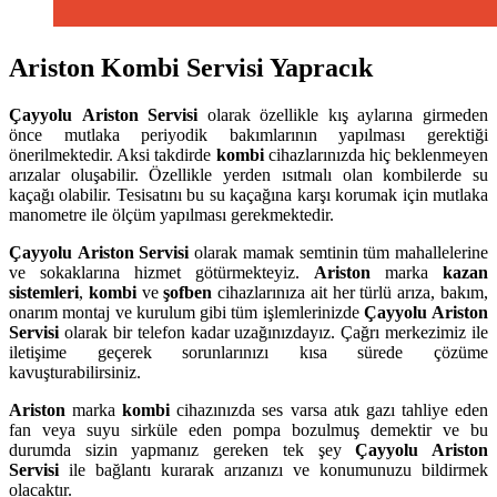
Ariston Kombi Servisi Yapracık
Çayyolu
Ariston Servisi
olarak özellikle kış aylarına girmeden
önce mutlaka periyodik bakımlarının yapılması gerektiği
önerilmektedir. Aksi takdirde
kombi
cihazlarınızda hiç beklenmeyen
arızalar oluşabilir. Özellikle yerden ısıtmalı olan kombilerde su
kaçağı olabilir. Tesisatını bu su kaçağına karşı korumak için mutlaka
manometre ile ölçüm yapılması gerekmektedir.
Çayyolu
Ariston Servisi
olarak mamak semtinin tüm mahallelerine
ve sokaklarına hizmet götürmekteyiz.
Ariston
marka
kazan
sistemleri
,
kombi
ve
şofben
cihazlarınıza ait her türlü arıza, bakım,
onarım montaj ve kurulum gibi tüm işlemlerinizde
Çayyolu
Ariston
Servisi
olarak bir telefon kadar uzağınızdayız. Çağrı merkezimiz ile
iletişime geçerek sorunlarınızı kısa sürede çözüme
kavuşturabilirsiniz.
Ariston
marka
kombi
cihazınızda ses varsa atık gazı tahliye eden
fan veya suyu sirküle eden pompa bozulmuş demektir ve bu
durumda sizin yapmanız gereken tek şey
Çayyolu Ariston
Servisi
ile bağlantı kurarak arızanızı ve konumunuzu bildirmek
olacaktır.