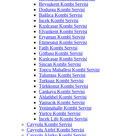
Beysukent Kombi Servisi
Dodurga Kombi Servisi
Bağlıca Kombi Servisi
İncek Kombi Servisi
Kızılcaşar Kombi Servisi
Elvankent Kombi Servisi
Eryaman Kombi Servisi
Etimesgut Kombi Servisi
Fatih Kombi Servisi
Gölbaşı Kombi Servisi
Kızılcaşar Kombi Servisi
Sincan Kombi Servisi
Topçu Mahallesi Kombi Servisi
Tulumtaş Kombi Servisi
Turkuaz Kombi Servisi
Türkkonut Kombi Servisi
Çankaya Kombi Servisi
Ahlatlıbel Kombi Servisi
Yapracık Kombi Servisi
Yenimahalle Kombi Servisi
Yurtçu Kombi Servisi
İncek Life Kombi Servisi
Çayyolu Kombi Servisi
Çayyolu Airfel Kombi Servisi
Çayyolu Alarko Kombi Servisi