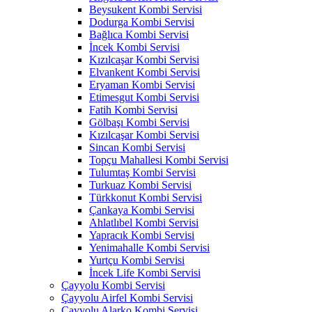
Beysukent Kombi Servisi
Dodurga Kombi Servisi
Bağlıca Kombi Servisi
İncek Kombi Servisi
Kızılcaşar Kombi Servisi
Elvankent Kombi Servisi
Eryaman Kombi Servisi
Etimesgut Kombi Servisi
Fatih Kombi Servisi
Gölbaşı Kombi Servisi
Kızılcaşar Kombi Servisi
Sincan Kombi Servisi
Topçu Mahallesi Kombi Servisi
Tulumtaş Kombi Servisi
Turkuaz Kombi Servisi
Türkkonut Kombi Servisi
Çankaya Kombi Servisi
Ahlatlıbel Kombi Servisi
Yapracık Kombi Servisi
Yenimahalle Kombi Servisi
Yurtçu Kombi Servisi
İncek Life Kombi Servisi
Çayyolu Kombi Servisi
Çayyolu Airfel Kombi Servisi
Çayyolu Alarko Kombi Servisi