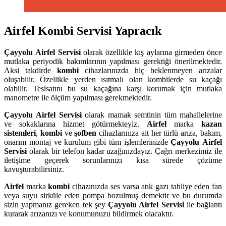
Airfel Kombi Servisi Yapracık
Çayyolu
Airfel Servisi
olarak özellikle kış aylarına girmeden önce
mutlaka periyodik bakımlarının yapılması gerektiği önerilmektedir.
Aksi takdirde
kombi
cihazlarınızda hiç beklenmeyen arızalar
oluşabilir. Özellikle yerden ısıtmalı olan kombilerde su kaçağı
olabilir. Tesisatını bu su kaçağına karşı korumak için mutlaka
manometre ile ölçüm yapılması gerekmektedir.
Çayyolu
Airfel Servisi
olarak mamak semtinin tüm mahallelerine
ve sokaklarına hizmet götürmekteyiz.
Airfel
marka
kazan
sistemleri
,
kombi
ve
şofben
cihazlarınıza ait her türlü arıza, bakım,
onarım montaj ve kurulum gibi tüm işlemlerinizde
Çayyolu
Airfel
Servisi
olarak bir telefon kadar uzağınızdayız. Çağrı merkezimiz ile
iletişime geçerek sorunlarınızı kısa sürede çözüme
kavuşturabilirsiniz.
Airfel
marka
kombi
cihazınızda ses varsa atık gazı tahliye eden fan
veya suyu sirküle eden pompa bozulmuş demektir ve bu durumda
sizin yapmanız gereken tek şey
Çayyolu Airfel Servisi
ile bağlantı
kurarak arızanızı ve konumunuzu bildirmek olacaktır.