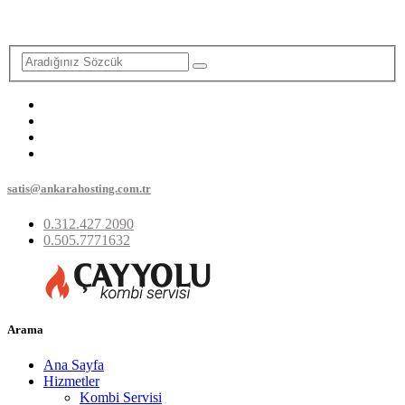
satis@ankarahosting.com.tr
0.312.427 2090
0.505.7771632
Arama
Ana Sayfa
Hizmetler
Kombi Servisi