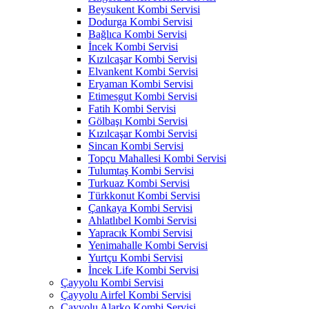
Beysukent Kombi Servisi
Dodurga Kombi Servisi
Bağlıca Kombi Servisi
İncek Kombi Servisi
Kızılcaşar Kombi Servisi
Elvankent Kombi Servisi
Eryaman Kombi Servisi
Etimesgut Kombi Servisi
Fatih Kombi Servisi
Gölbaşı Kombi Servisi
Kızılcaşar Kombi Servisi
Sincan Kombi Servisi
Topçu Mahallesi Kombi Servisi
Tulumtaş Kombi Servisi
Turkuaz Kombi Servisi
Türkkonut Kombi Servisi
Çankaya Kombi Servisi
Ahlatlıbel Kombi Servisi
Yapracık Kombi Servisi
Yenimahalle Kombi Servisi
Yurtçu Kombi Servisi
İncek Life Kombi Servisi
Çayyolu Kombi Servisi
Çayyolu Airfel Kombi Servisi
Çayyolu Alarko Kombi Servisi