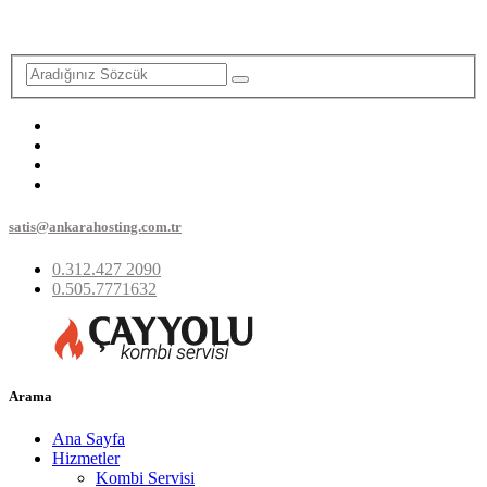
satis@ankarahosting.com.tr
0.312.427 2090
0.505.7771632
Arama
Ana Sayfa
Hizmetler
Kombi Servisi