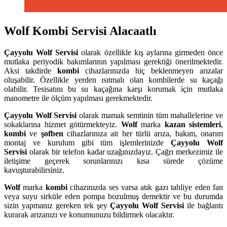
Wolf Kombi Servisi Alacaatlı
Çayyolu
Wolf Servisi
olarak özellikle kış aylarına girmeden önce
mutlaka periyodik bakımlarının yapılması gerektiği önerilmektedir.
Aksi takdirde
kombi
cihazlarınızda hiç beklenmeyen arızalar
oluşabilir. Özellikle yerden ısıtmalı olan kombilerde su kaçağı
olabilir. Tesisatını bu su kaçağına karşı korumak için mutlaka
manometre ile ölçüm yapılması gerekmektedir.
Çayyolu
Wolf Servisi
olarak mamak semtinin tüm mahallelerine ve
sokaklarına hizmet götürmekteyiz.
Wolf
marka
kazan sistemleri
,
kombi
ve
şofben
cihazlarınıza ait her türlü arıza, bakım, onarım
montaj ve kurulum gibi tüm işlemlerinizde
Çayyolu
Wolf
Servisi
olarak bir telefon kadar uzağınızdayız. Çağrı merkezimiz ile
iletişime geçerek sorunlarınızı kısa sürede çözüme
kavuşturabilirsiniz.
Wolf
marka
kombi
cihazınızda ses varsa atık gazı tahliye eden fan
veya suyu sirküle eden pompa bozulmuş demektir ve bu durumda
sizin yapmanız gereken tek şey
Çayyolu Wolf Servisi
ile bağlantı
kurarak arızanızı ve konumunuzu bildirmek olacaktır.