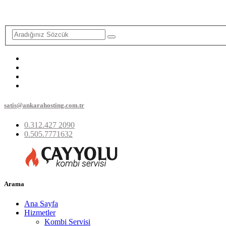
satis@ankarahosting.com.tr
0.312.427 2090
0.505.7771632
Arama
Ana Sayfa
Hizmetler
Kombi Servisi