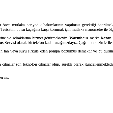
en önce mutlaka periyodik bakımlarının yapılması gerektiği önerilme
ir. Tesisatını bu su kaçağına karşı korumak için mutlaka manometre ile 
rine ve sokaklarına hizmet götürmekteyiz.
Warmhaus
marka
kazan 
s Servisi
olarak bir telefon kadar uzağınızdayız. Çağrı merkezimiz ile 
 eden fan veya suyu sirküle eden pompa bozulmuş demektir ve bu dur
m cihazlar son teknoloji cihazlar olup, sürekli olarak güncellenmektedi
ervis.