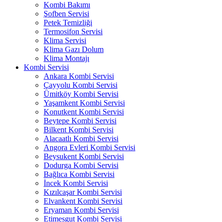
Kombi Bakımı
Şofben Servisi
Petek Temizliği
Termosifon Servisi
Klima Servisi
Klima Gazı Dolum
Klima Montajı
Kombi Servisi
Ankara Kombi Servisi
Çayyolu Kombi Servisi
Ümitköy Kombi Servisi
Yaşamkent Kombi Servisi
Konutkent Kombi Servisi
Beytepe Kombi Servisi
Bilkent Kombi Servisi
Alacaatlı Kombi Servisi
Angora Evleri Kombi Servisi
Beysukent Kombi Servisi
Dodurga Kombi Servisi
Bağlıca Kombi Servisi
İncek Kombi Servisi
Kızılcaşar Kombi Servisi
Elvankent Kombi Servisi
Eryaman Kombi Servisi
Etimesgut Kombi Servisi