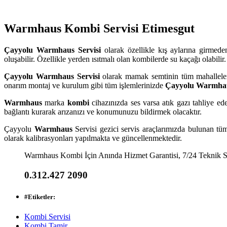
Warmhaus Kombi Servisi Etimesgut
Çayyolu
Warmhaus Servisi
olarak özellikle kış aylarına girmed
oluşabilir. Özellikle yerden ısıtmalı olan kombilerde su kaçağı olabil
Çayyolu
Warmhaus Servisi
olarak mamak semtinin tüm mahallele
onarım montaj ve kurulum gibi tüm işlemlerinizde
Çayyolu
Warmhau
Warmhaus
marka
kombi
cihazınızda ses varsa atık gazı tahliye
bağlantı kurarak arızanızı ve konumunuzu bildirmek olacaktır.
Çayyolu
Warmhaus
Servisi gezici servis araçlarımızda bulunan tü
olarak kalibrasyonları yapılmakta ve güncellenmektedir.
Warmhaus Kombi İçin Anında Hizmet Garantisi, 7/24 Teknik S
0.312.427 2090
#
Etiketler:
Kombi Servisi
Kombi Tamir