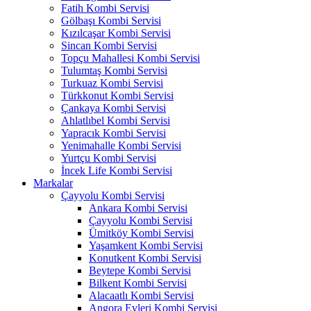
Fatih Kombi Servisi
Gölbaşı Kombi Servisi
Kızılcaşar Kombi Servisi
Sincan Kombi Servisi
Topçu Mahallesi Kombi Servisi
Tulumtaş Kombi Servisi
Turkuaz Kombi Servisi
Türkkonut Kombi Servisi
Çankaya Kombi Servisi
Ahlatlıbel Kombi Servisi
Yapracık Kombi Servisi
Yenimahalle Kombi Servisi
Yurtçu Kombi Servisi
İncek Life Kombi Servisi
Markalar
Çayyolu Kombi Servisi
Ankara Kombi Servisi
Çayyolu Kombi Servisi
Ümitköy Kombi Servisi
Yaşamkent Kombi Servisi
Konutkent Kombi Servisi
Beytepe Kombi Servisi
Bilkent Kombi Servisi
Alacaatlı Kombi Servisi
Angora Evleri Kombi Servisi