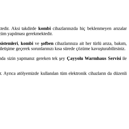
ktedir. Aksi takdirde
kombi
cihazlarınızda hiç beklenmeyen arızalar
ölçüm yapılması gerekmektedir.
sistemleri
,
kombi
ve
şofben
cihazlarınıza ait her türlü arıza, bakım,
iletişime geçerek sorunlarınızı kısa sürede çözüme kavuşturabilirsiniz.
umda sizin yapmanız gereken tek şey
Çayyolu Warmhaus Servisi
ile
r. Ayrıca atölyemizde kullanılan tüm elektronik cihazların da düzenli