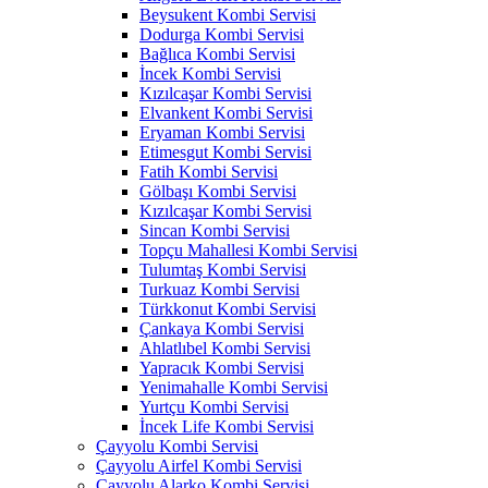
Beysukent Kombi Servisi
Dodurga Kombi Servisi
Bağlıca Kombi Servisi
İncek Kombi Servisi
Kızılcaşar Kombi Servisi
Elvankent Kombi Servisi
Eryaman Kombi Servisi
Etimesgut Kombi Servisi
Fatih Kombi Servisi
Gölbaşı Kombi Servisi
Kızılcaşar Kombi Servisi
Sincan Kombi Servisi
Topçu Mahallesi Kombi Servisi
Tulumtaş Kombi Servisi
Turkuaz Kombi Servisi
Türkkonut Kombi Servisi
Çankaya Kombi Servisi
Ahlatlıbel Kombi Servisi
Yapracık Kombi Servisi
Yenimahalle Kombi Servisi
Yurtçu Kombi Servisi
İncek Life Kombi Servisi
Çayyolu Kombi Servisi
Çayyolu Airfel Kombi Servisi
Çayyolu Alarko Kombi Servisi