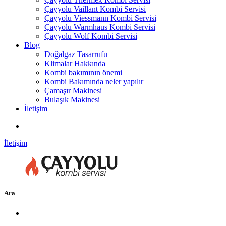
Çayyolu Vaillant Kombi Servisi
Çayyolu Viessmann Kombi Servisi
Çayyolu Warmhaus Kombi Servisi
Çayyolu Wolf Kombi Servisi
Blog
Doğalgaz Tasarrufu
Klimalar Hakkında
Kombi bakımının önemi
Kombi Bakımında neler yapılır
Çamaşır Makinesi
Bulaşık Makinesi
İletişim
İletişim
Ara