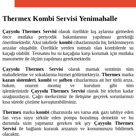
Thermex Kombi Servisi Yenimahalle
Çayyolu
Thermex Servisi
olarak özellikle kış aylarına girmeden
önce mutlaka periyodik bakımlarının yapılması gerektiği
önerilmektedir. Aksi takdirde
kombi
cihazlarınızda hiç beklenmeyen
arızalar oluşabilir. Özellikle yerden ısıtmalı olan kombilerde su
kaçağı olabilir. Tesisatını bu su kaçağına karşı korumak için mutlaka
manometre ile ölçüm yapılması gerekmektedir.
Çayyolu
Thermex Servisi
olarak mamak semtinin tüm
mahallelerine ve sokaklarına hizmet götürmekteyiz.
Thermex
marka
kazan sistemleri
,
kombi
ve
şofben
cihazlarınıza ait her türlü arıza,
bakım, onarım montaj ve kurulum gibi tüm
işlemlerinizde
Çayyolu
Thermex Servisi
olarak bir telefon kadar
uzağınızdayız. Çağrı merkezimiz ile iletişime geçerek sorunlarınızı
kısa sürede çözüme kavuşturabilirsiniz.
Thermex
marka
kombi
cihazınızda ses varsa atık gazı tahliye eden
fan veya suyu sirküle eden pompa bozulmuş demektir ve bu
durumda sizin yapmanız gereken tek şey
Çayyolu Thermex
Servisi
ile bağlantı kurarak arızanızı ve konumunuzu bildirmek
olacaktır.