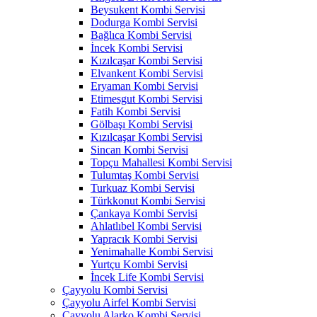
Beysukent Kombi Servisi
Dodurga Kombi Servisi
Bağlıca Kombi Servisi
İncek Kombi Servisi
Kızılcaşar Kombi Servisi
Elvankent Kombi Servisi
Eryaman Kombi Servisi
Etimesgut Kombi Servisi
Fatih Kombi Servisi
Gölbaşı Kombi Servisi
Kızılcaşar Kombi Servisi
Sincan Kombi Servisi
Topçu Mahallesi Kombi Servisi
Tulumtaş Kombi Servisi
Turkuaz Kombi Servisi
Türkkonut Kombi Servisi
Çankaya Kombi Servisi
Ahlatlıbel Kombi Servisi
Yapracık Kombi Servisi
Yenimahalle Kombi Servisi
Yurtçu Kombi Servisi
İncek Life Kombi Servisi
Çayyolu Kombi Servisi
Çayyolu Airfel Kombi Servisi
Çayyolu Alarko Kombi Servisi