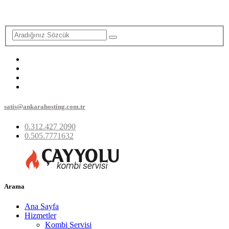
satis@ankarahosting.com.tr
0.312.427 2090
0.505.7771632
Arama
Ana Sayfa
Hizmetler
Kombi Servisi