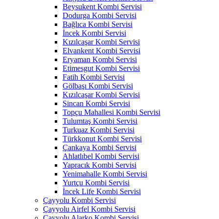
Beysukent Kombi Servisi
Dodurga Kombi Servisi
Bağlıca Kombi Servisi
İncek Kombi Servisi
Kızılcaşar Kombi Servisi
Elvankent Kombi Servisi
Eryaman Kombi Servisi
Etimesgut Kombi Servisi
Fatih Kombi Servisi
Gölbaşı Kombi Servisi
Kızılcaşar Kombi Servisi
Sincan Kombi Servisi
Topçu Mahallesi Kombi Servisi
Tulumtaş Kombi Servisi
Turkuaz Kombi Servisi
Türkkonut Kombi Servisi
Çankaya Kombi Servisi
Ahlatlıbel Kombi Servisi
Yapracık Kombi Servisi
Yenimahalle Kombi Servisi
Yurtçu Kombi Servisi
İncek Life Kombi Servisi
Çayyolu Kombi Servisi
Çayyolu Airfel Kombi Servisi
Çayyolu Alarko Kombi Servisi