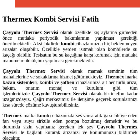
Thermex Kombi Servisi Fatih
Çayyolu
Thermex Servisi
olarak özellikle kış aylarına girmeden
önce mutlaka periyodik bakımlarının yapılması gerektiği
önerilmektedir. Aksi takdirde
kombi
cihazlarınızda hiç beklenmeyen
arızalar oluşabilir. Özellikle yerden ısıtmalı olan kombilerde su
kaçağı olabilir. Tesisatını bu su kaçağına karşı korumak için mutlaka
manometre ile ölçüm yapılması gerekmektedir.
Çayyolu
Thermex Servisi
olarak mamak semtinin tüm
mahallelerine ve sokaklarına hizmet götürmekteyiz.
Thermex
marka
kazan sistemleri
,
kombi
ve
şofben
cihazlarınıza ait her türlü arıza,
bakım, onarım montaj ve kurulum gibi tüm
işlemlerinizde
Çayyolu
Thermex Servisi
olarak bir telefon kadar
uzağınızdayız. Çağrı merkezimiz ile iletişime geçerek sorunlarınızı
kısa sürede çözüme kavuşturabilirsiniz.
Thermex
marka
kombi
cihazınızda ses varsa atık gazı tahliye eden
fan veya suyu sirküle eden pompa bozulmuş demektir ve bu
durumda sizin yapmanız gereken tek şey
Çayyolu Thermex
Servisi
ile bağlantı kurarak arızanızı ve konumunuzu bildirmek
olacaktır.