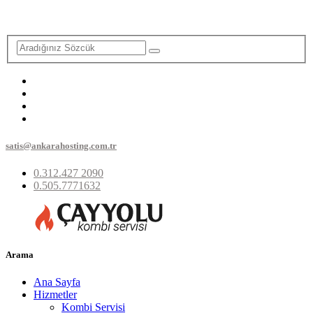
satis@ankarahosting.com.tr
0.312.427 2090
0.505.7771632
Arama
Ana Sayfa
Hizmetler
Kombi Servisi