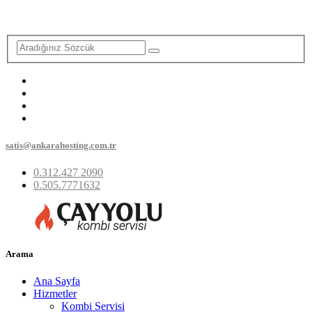
satis@ankarahosting.com.tr
0.312.427 2090
0.505.7771632
Arama
Ana Sayfa
Hizmetler
Kombi Servisi