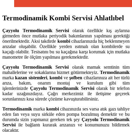
Termodinamik Kombi Servisi Ahlatlıbel
Çayyolu
Termodinamik Servisi
olarak özellikle kış aylarına
girmeden önce mutlaka periyodik bakımlarının yapılması gerektiği
önerilmektedir. Aksi takdirde
kombi
cihazlarınızda hiç beklenmeyen
arızalar oluşabilir. Özellikle yerden ısıtmalı olan kombilerde su
kaçağı olabilir. Tesisatını bu su kaçağına karşı korumak için mutlaka
manometre ile ölçüm yapılması gerekmektedir.
Çayyolu
Termodinamik Servisi
olarak mamak semtinin tüm
mahallelerine ve sokaklarına hizmet götürmekteyiz.
Termodinamik
marka
kazan sistemleri
,
kombi
ve
şofben
cihazlarınıza ait her türlü
arıza, bakım, onarım montaj ve kurulum gibi tüm
işlemlerinizde
Çayyolu
Termodinamik Servisi
olarak bir telefon
kadar uzağınızdayız. Çağrı merkezimiz ile iletişime geçerek
sorunlarınızı kısa sürede çözüme kavuşturabilirsiniz.
Termodinamik
marka
kombi
cihazınızda ses varsa atık gazı tahliye
eden fan veya suyu sirküle eden pompa bozulmuş demektir ve bu
durumda sizin yapmanız gereken tek şey
Çayyolu Termodinamik
Servisi
ile bağlantı kurarak arızanızı ve konumunuzu bildirmek
olacaktır.