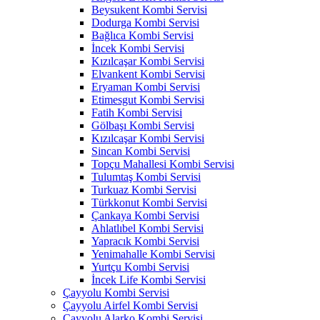
Beysukent Kombi Servisi
Dodurga Kombi Servisi
Bağlıca Kombi Servisi
İncek Kombi Servisi
Kızılcaşar Kombi Servisi
Elvankent Kombi Servisi
Eryaman Kombi Servisi
Etimesgut Kombi Servisi
Fatih Kombi Servisi
Gölbaşı Kombi Servisi
Kızılcaşar Kombi Servisi
Sincan Kombi Servisi
Topçu Mahallesi Kombi Servisi
Tulumtaş Kombi Servisi
Turkuaz Kombi Servisi
Türkkonut Kombi Servisi
Çankaya Kombi Servisi
Ahlatlıbel Kombi Servisi
Yapracık Kombi Servisi
Yenimahalle Kombi Servisi
Yurtçu Kombi Servisi
İncek Life Kombi Servisi
Çayyolu Kombi Servisi
Çayyolu Airfel Kombi Servisi
Çayyolu Alarko Kombi Servisi