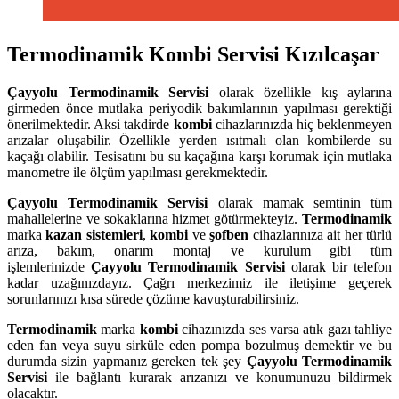
Termodinamik Kombi Servisi Kızılcaşar
Çayyolu
Termodinamik Servisi
olarak özellikle kış aylarına
girmeden önce mutlaka periyodik bakımlarının yapılması gerektiği
önerilmektedir. Aksi takdirde
kombi
cihazlarınızda hiç beklenmeyen
arızalar oluşabilir. Özellikle yerden ısıtmalı olan kombilerde su
kaçağı olabilir. Tesisatını bu su kaçağına karşı korumak için mutlaka
manometre ile ölçüm yapılması gerekmektedir.
Çayyolu
Termodinamik Servisi
olarak mamak semtinin tüm
mahallelerine ve sokaklarına hizmet götürmekteyiz.
Termodinamik
marka
kazan sistemleri
,
kombi
ve
şofben
cihazlarınıza ait her türlü
arıza, bakım, onarım montaj ve kurulum gibi tüm
işlemlerinizde
Çayyolu
Termodinamik Servisi
olarak bir telefon
kadar uzağınızdayız. Çağrı merkezimiz ile iletişime geçerek
sorunlarınızı kısa sürede çözüme kavuşturabilirsiniz.
Termodinamik
marka
kombi
cihazınızda ses varsa atık gazı tahliye
eden fan veya suyu sirküle eden pompa bozulmuş demektir ve bu
durumda sizin yapmanız gereken tek şey
Çayyolu Termodinamik
Servisi
ile bağlantı kurarak arızanızı ve konumunuzu bildirmek
olacaktır.