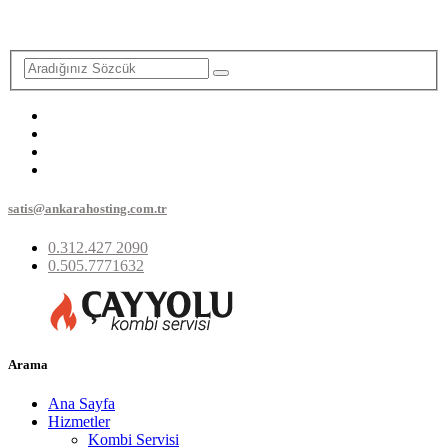
satis@ankarahosting.com.tr
0.312.427 2090
0.505.7771632
Arama
Ana Sayfa
Hizmetler
Kombi Servisi