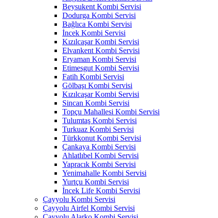
Beysukent Kombi Servisi
Dodurga Kombi Servisi
Bağlıca Kombi Servisi
İncek Kombi Servisi
Kızılcaşar Kombi Servisi
Elvankent Kombi Servisi
Eryaman Kombi Servisi
Etimesgut Kombi Servisi
Fatih Kombi Servisi
Gölbaşı Kombi Servisi
Kızılcaşar Kombi Servisi
Sincan Kombi Servisi
Topçu Mahallesi Kombi Servisi
Tulumtaş Kombi Servisi
Turkuaz Kombi Servisi
Türkkonut Kombi Servisi
Çankaya Kombi Servisi
Ahlatlıbel Kombi Servisi
Yapracık Kombi Servisi
Yenimahalle Kombi Servisi
Yurtçu Kombi Servisi
İncek Life Kombi Servisi
Çayyolu Kombi Servisi
Çayyolu Airfel Kombi Servisi
Çayyolu Alarko Kombi Servisi