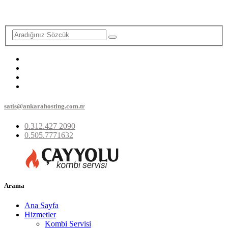
satis@ankarahosting.com.tr
0.312.427 2090
0.505.7771632
Arama
Ana Sayfa
Hizmetler
Kombi Servisi