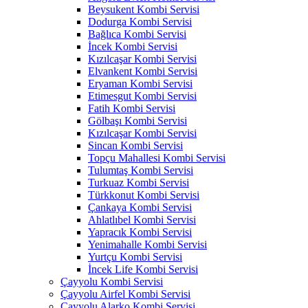
Beysukent Kombi Servisi
Dodurga Kombi Servisi
Bağlıca Kombi Servisi
İncek Kombi Servisi
Kızılcaşar Kombi Servisi
Elvankent Kombi Servisi
Eryaman Kombi Servisi
Etimesgut Kombi Servisi
Fatih Kombi Servisi
Gölbaşı Kombi Servisi
Kızılcaşar Kombi Servisi
Sincan Kombi Servisi
Topçu Mahallesi Kombi Servisi
Tulumtaş Kombi Servisi
Turkuaz Kombi Servisi
Türkkonut Kombi Servisi
Çankaya Kombi Servisi
Ahlatlıbel Kombi Servisi
Yapracık Kombi Servisi
Yenimahalle Kombi Servisi
Yurtçu Kombi Servisi
İncek Life Kombi Servisi
Çayyolu Kombi Servisi
Çayyolu Airfel Kombi Servisi
Çayyolu Alarko Kombi Servisi