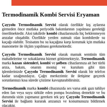
Termodinamik Kombi Servisi Eryaman
Çayyolu
Termodinamik Servisi
olarak özellikle kış aylarına
girmeden önce mutlaka periyodik bakımlarının yapılması gerektiği
önerilmektedir. Aksi takdirde
kombi
cihazlarınızda hiç beklenmeyen
arızalar oluşabilir. Özellikle yerden ısıtmalı olan kombilerde su
kaçağı olabilir. Tesisatını bu su kaçağına karşı korumak için mutlaka
manometre ile ölçüm yapılması gerekmektedir.
Çayyolu
Termodinamik Servisi
olarak mamak semtinin tüm
mahallelerine ve sokaklarına hizmet götürmekteyiz.
Termodinamik
marka
kazan sistemleri
,
kombi
ve
şofben
cihazlarınıza ait her türlü
arıza, bakım, onarım montaj ve kurulum gibi tüm
işlemlerinizde
Çayyolu
Termodinamik Servisi
olarak bir telefon
kadar uzağınızdayız. Çağrı merkezimiz ile iletişime geçerek
sorunlarınızı kısa sürede çözüme kavuşturabilirsiniz.
Termodinamik
marka
kombi
cihazınızda ses varsa atık gazı tahliye
eden fan veya suyu sirküle eden pompa bozulmuş demektir ve bu
durumda sizin yapmanız gereken tek şey
Çayyolu Termodinamik
Servisi
ile bağlantı kurarak arızanızı ve konumunuzu bildirmek
olacaktır.