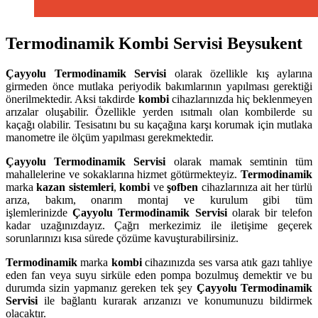
Termodinamik Kombi Servisi Beysukent
Çayyolu
Termodinamik Servisi
olarak özellikle kış aylarına
girmeden önce mutlaka periyodik bakımlarının yapılması gerektiği
önerilmektedir. Aksi takdirde
kombi
cihazlarınızda hiç beklenmeyen
arızalar oluşabilir. Özellikle yerden ısıtmalı olan kombilerde su
kaçağı olabilir. Tesisatını bu su kaçağına karşı korumak için mutlaka
manometre ile ölçüm yapılması gerekmektedir.
Çayyolu
Termodinamik Servisi
olarak mamak semtinin tüm
mahallelerine ve sokaklarına hizmet götürmekteyiz.
Termodinamik
marka
kazan sistemleri
,
kombi
ve
şofben
cihazlarınıza ait her türlü
arıza, bakım, onarım montaj ve kurulum gibi tüm
işlemlerinizde
Çayyolu
Termodinamik Servisi
olarak bir telefon
kadar uzağınızdayız. Çağrı merkezimiz ile iletişime geçerek
sorunlarınızı kısa sürede çözüme kavuşturabilirsiniz.
Termodinamik
marka
kombi
cihazınızda ses varsa atık gazı tahliye
eden fan veya suyu sirküle eden pompa bozulmuş demektir ve bu
durumda sizin yapmanız gereken tek şey
Çayyolu Termodinamik
Servisi
ile bağlantı kurarak arızanızı ve konumunuzu bildirmek
olacaktır.