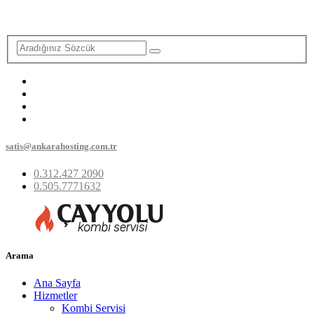
satis@ankarahosting.com.tr
0.312.427 2090
0.505.7771632
Arama
Ana Sayfa
Hizmetler
Kombi Servisi