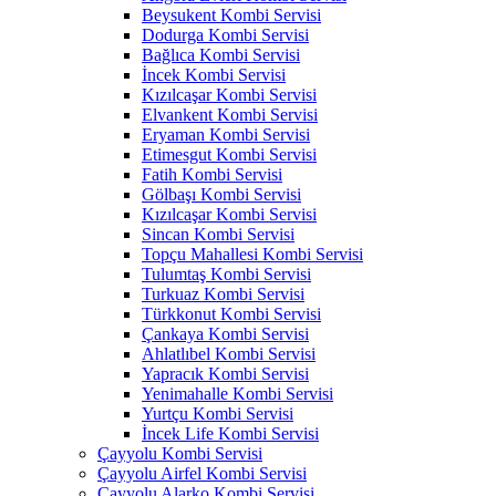
Beysukent Kombi Servisi
Dodurga Kombi Servisi
Bağlıca Kombi Servisi
İncek Kombi Servisi
Kızılcaşar Kombi Servisi
Elvankent Kombi Servisi
Eryaman Kombi Servisi
Etimesgut Kombi Servisi
Fatih Kombi Servisi
Gölbaşı Kombi Servisi
Kızılcaşar Kombi Servisi
Sincan Kombi Servisi
Topçu Mahallesi Kombi Servisi
Tulumtaş Kombi Servisi
Turkuaz Kombi Servisi
Türkkonut Kombi Servisi
Çankaya Kombi Servisi
Ahlatlıbel Kombi Servisi
Yapracık Kombi Servisi
Yenimahalle Kombi Servisi
Yurtçu Kombi Servisi
İncek Life Kombi Servisi
Çayyolu Kombi Servisi
Çayyolu Airfel Kombi Servisi
Çayyolu Alarko Kombi Servisi