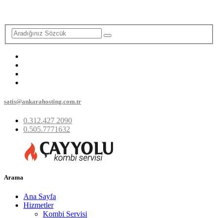
satis@ankarahosting.com.tr
0.312.427 2090
0.505.7771632
Arama
Ana Sayfa
Hizmetler
Kombi Servisi