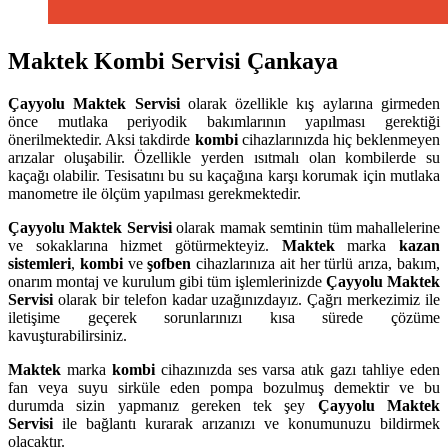
Maktek Kombi Servisi Çankaya
Çayyolu
Maktek Servisi
olarak özellikle kış aylarına girmeden
önce mutlaka periyodik bakımlarının yapılması gerektiği
önerilmektedir. Aksi takdirde
kombi
cihazlarınızda hiç beklenmeyen
arızalar oluşabilir. Özellikle yerden ısıtmalı olan kombilerde su
kaçağı olabilir. Tesisatını bu su kaçağına karşı korumak için mutlaka
manometre ile ölçüm yapılması gerekmektedir.
Çayyolu
Maktek Servisi
olarak mamak semtinin tüm mahallelerine
ve sokaklarına hizmet götürmekteyiz.
Maktek
marka
kazan
sistemleri
,
kombi
ve
şofben
cihazlarınıza ait her türlü arıza, bakım,
onarım montaj ve kurulum gibi tüm işlemlerinizde
Çayyolu
Maktek
Servisi
olarak bir telefon kadar uzağınızdayız. Çağrı merkezimiz ile
iletişime geçerek sorunlarınızı kısa sürede çözüme
kavuşturabilirsiniz.
Maktek
marka
kombi
cihazınızda ses varsa atık gazı tahliye eden
fan veya suyu sirküle eden pompa bozulmuş demektir ve bu
durumda sizin yapmanız gereken tek şey
Çayyolu Maktek
Servisi
ile bağlantı kurarak arızanızı ve konumunuzu bildirmek
olacaktır.