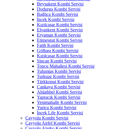
Beysukent Kombi Servisi
Dodurga Kombi Servisi
Bağlıca Kombi Servisi
İncek Kombi Servisi
Kızılcaşar Kombi Servisi
Elvankent Kombi Servisi
Eryaman Kombi Servisi
Etimesgut Kombi Servisi
Fatih Kombi Servisi
Gölbaşı Kombi Servisi
Kızılcaşar Kombi Servisi
Sincan Kombi Servisi
Topçu Mahallesi Kombi Servisi
Tulumtaş Kombi Servisi
Turkuaz Kombi Servisi
Türkkonut Kombi Servisi
Çankaya Kombi Servisi
Ahlatlıbel Kombi Servisi
Yapracık Kombi Servisi
Yenimahalle Kombi Servisi
Yurtçu Kombi Servisi
İncek Life Kombi Servisi
Çayyolu Kombi Servisi
Çayyolu Airfel Kombi Servisi
Çayyolu Alarko Kombi Servisi