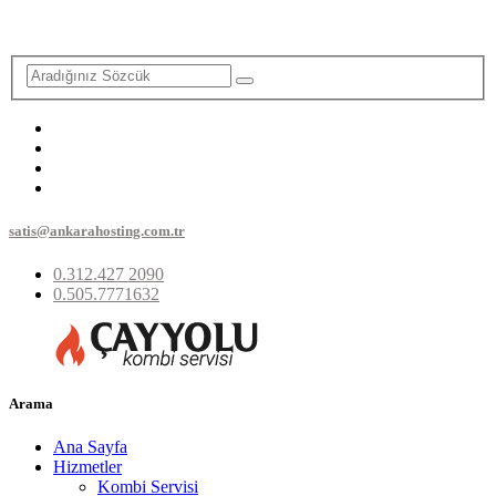
satis@ankarahosting.com.tr
0.312.427 2090
0.505.7771632
Arama
Ana Sayfa
Hizmetler
Kombi Servisi