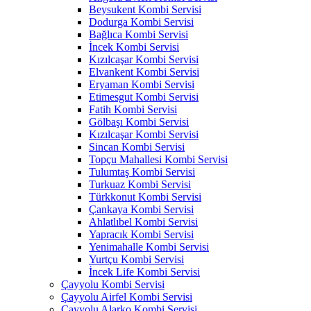
Beysukent Kombi Servisi
Dodurga Kombi Servisi
Bağlıca Kombi Servisi
İncek Kombi Servisi
Kızılcaşar Kombi Servisi
Elvankent Kombi Servisi
Eryaman Kombi Servisi
Etimesgut Kombi Servisi
Fatih Kombi Servisi
Gölbaşı Kombi Servisi
Kızılcaşar Kombi Servisi
Sincan Kombi Servisi
Topçu Mahallesi Kombi Servisi
Tulumtaş Kombi Servisi
Turkuaz Kombi Servisi
Türkkonut Kombi Servisi
Çankaya Kombi Servisi
Ahlatlıbel Kombi Servisi
Yapracık Kombi Servisi
Yenimahalle Kombi Servisi
Yurtçu Kombi Servisi
İncek Life Kombi Servisi
Çayyolu Kombi Servisi
Çayyolu Airfel Kombi Servisi
Çayyolu Alarko Kombi Servisi