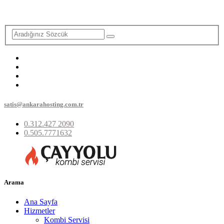
satis@ankarahosting.com.tr
0.312.427 2090
0.505.7771632
Arama
Ana Sayfa
Hizmetler
Kombi Servisi