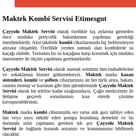
Maktek Kombi Servisi Etimesgut
Çayyolu
Maktek Servisi
olarak özellikle kış aylarına girmeden
önce mutlaka periyodik bakımlarının yapılması gerektiği
önerilmektedir. Aksi takdirde
kombi
cihazlarınızda hiç beklenmeyen
arızalar oluşabilir. Özellikle yerden ısıtmalı olan kombilerde su
kaçağı olabilir. Tesisatını bu su kaçağına karşı korumak için mutlaka
manometre ile ölçüm yapılması gerekmektedir.
Çayyolu
Maktek Servisi
olarak mamak semtinin tüm mahallelerine
ve sokaklarına hizmet götürmekteyiz.
Maktek
marka
kazan
sistemleri
,
kombi
ve
şofben
cihazlarınıza ait her türlü arıza, bakım,
onarım montaj ve kurulum gibi tüm işlemlerinizde
Çayyolu
Maktek
Servisi
olarak bir telefon kadar uzağınızdayız. Çağrı merkezimiz ile
iletişime geçerek sorunlarınızı kısa sürede çözüme
kavuşturabilirsiniz.
Maktek
marka
kombi
cihazınızda ses varsa atık gazı tahliye eden
fan veya suyu sirküle eden pompa bozulmuş demektir ve bu
durumda sizin yapmanız gereken tek şey
Çayyolu Maktek
Servisi
ile bağlantı kurarak arızanızı ve konumunuzu bildirmek
olacaktır.