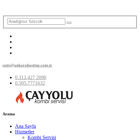
satis@ankarahosting.com.tr
0.312.427 2090
0.505.7771632
Arama
Ana Sayfa
Hizmetler
Kombi Servisi