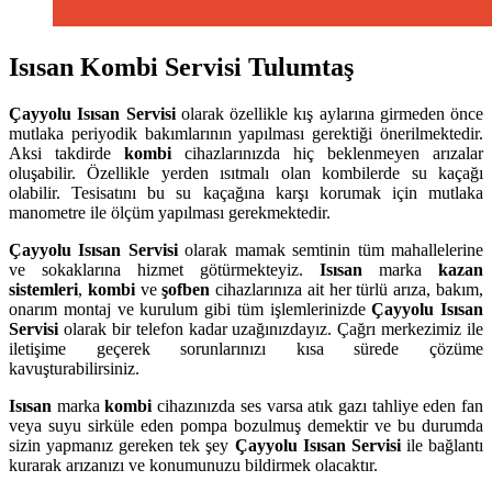
Isısan Kombi Servisi Tulumtaş
Çayyolu
Isısan Servisi
olarak özellikle kış aylarına girmeden önce
mutlaka periyodik bakımlarının yapılması gerektiği önerilmektedir.
Aksi takdirde
kombi
cihazlarınızda hiç beklenmeyen arızalar
oluşabilir. Özellikle yerden ısıtmalı olan kombilerde su kaçağı
olabilir. Tesisatını bu su kaçağına karşı korumak için mutlaka
manometre ile ölçüm yapılması gerekmektedir.
Çayyolu
Isısan Servisi
olarak mamak semtinin tüm mahallelerine
ve sokaklarına hizmet götürmekteyiz.
Isısan
marka
kazan
sistemleri
,
kombi
ve
şofben
cihazlarınıza ait her türlü arıza, bakım,
onarım montaj ve kurulum gibi tüm işlemlerinizde
Çayyolu
Isısan
Servisi
olarak bir telefon kadar uzağınızdayız. Çağrı merkezimiz ile
iletişime geçerek sorunlarınızı kısa sürede çözüme
kavuşturabilirsiniz.
Isısan
marka
kombi
cihazınızda ses varsa atık gazı tahliye eden fan
veya suyu sirküle eden pompa bozulmuş demektir ve bu durumda
sizin yapmanız gereken tek şey
Çayyolu Isısan Servisi
ile bağlantı
kurarak arızanızı ve konumunuzu bildirmek olacaktır.