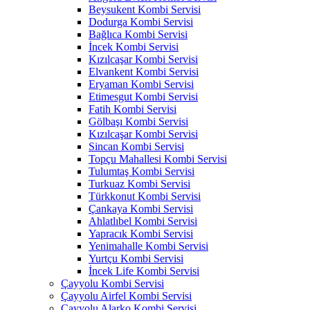
Beysukent Kombi Servisi
Dodurga Kombi Servisi
Bağlıca Kombi Servisi
İncek Kombi Servisi
Kızılcaşar Kombi Servisi
Elvankent Kombi Servisi
Eryaman Kombi Servisi
Etimesgut Kombi Servisi
Fatih Kombi Servisi
Gölbaşı Kombi Servisi
Kızılcaşar Kombi Servisi
Sincan Kombi Servisi
Topçu Mahallesi Kombi Servisi
Tulumtaş Kombi Servisi
Turkuaz Kombi Servisi
Türkkonut Kombi Servisi
Çankaya Kombi Servisi
Ahlatlıbel Kombi Servisi
Yapracık Kombi Servisi
Yenimahalle Kombi Servisi
Yurtçu Kombi Servisi
İncek Life Kombi Servisi
Çayyolu Kombi Servisi
Çayyolu Airfel Kombi Servisi
Çayyolu Alarko Kombi Servisi