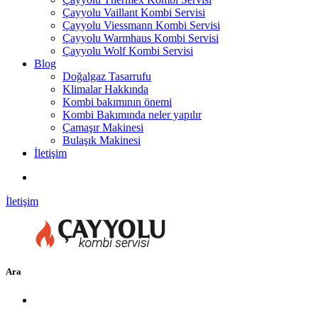
Çayyolu Vaillant Kombi Servisi
Çayyolu Viessmann Kombi Servisi
Çayyolu Warmhaus Kombi Servisi
Çayyolu Wolf Kombi Servisi
Blog
Doğalgaz Tasarrufu
Klimalar Hakkında
Kombi bakımının önemi
Kombi Bakımında neler yapılır
Çamaşır Makinesi
Bulaşık Makinesi
İletişim
İletişim
Ara