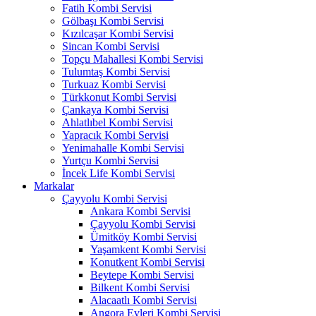
Fatih Kombi Servisi
Gölbaşı Kombi Servisi
Kızılcaşar Kombi Servisi
Sincan Kombi Servisi
Topçu Mahallesi Kombi Servisi
Tulumtaş Kombi Servisi
Turkuaz Kombi Servisi
Türkkonut Kombi Servisi
Çankaya Kombi Servisi
Ahlatlıbel Kombi Servisi
Yapracık Kombi Servisi
Yenimahalle Kombi Servisi
Yurtçu Kombi Servisi
İncek Life Kombi Servisi
Markalar
Çayyolu Kombi Servisi
Ankara Kombi Servisi
Çayyolu Kombi Servisi
Ümitköy Kombi Servisi
Yaşamkent Kombi Servisi
Konutkent Kombi Servisi
Beytepe Kombi Servisi
Bilkent Kombi Servisi
Alacaatlı Kombi Servisi
Angora Evleri Kombi Servisi