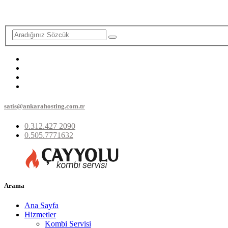
satis@ankarahosting.com.tr
0.312.427 2090
0.505.7771632
Arama
Ana Sayfa
Hizmetler
Kombi Servisi