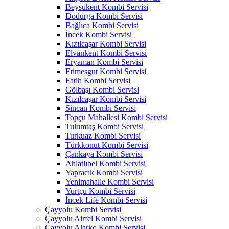
Beysukent Kombi Servisi
Dodurga Kombi Servisi
Bağlıca Kombi Servisi
İncek Kombi Servisi
Kızılcaşar Kombi Servisi
Elvankent Kombi Servisi
Eryaman Kombi Servisi
Etimesgut Kombi Servisi
Fatih Kombi Servisi
Gölbaşı Kombi Servisi
Kızılcaşar Kombi Servisi
Sincan Kombi Servisi
Topçu Mahallesi Kombi Servisi
Tulumtaş Kombi Servisi
Turkuaz Kombi Servisi
Türkkonut Kombi Servisi
Çankaya Kombi Servisi
Ahlatlıbel Kombi Servisi
Yapracık Kombi Servisi
Yenimahalle Kombi Servisi
Yurtçu Kombi Servisi
İncek Life Kombi Servisi
Çayyolu Kombi Servisi
Çayyolu Airfel Kombi Servisi
Çayyolu Alarko Kombi Servisi