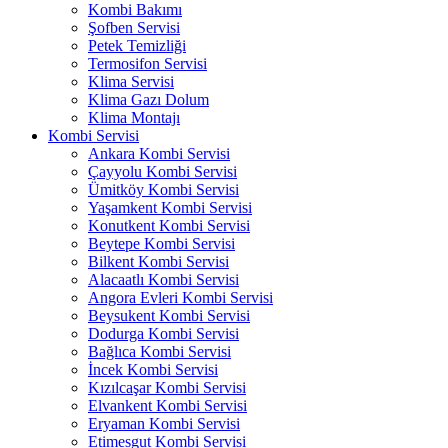
Kombi Bakımı
Şofben Servisi
Petek Temizliği
Termosifon Servisi
Klima Servisi
Klima Gazı Dolum
Klima Montajı
Kombi Servisi
Ankara Kombi Servisi
Çayyolu Kombi Servisi
Ümitköy Kombi Servisi
Yaşamkent Kombi Servisi
Konutkent Kombi Servisi
Beytepe Kombi Servisi
Bilkent Kombi Servisi
Alacaatlı Kombi Servisi
Angora Evleri Kombi Servisi
Beysukent Kombi Servisi
Dodurga Kombi Servisi
Bağlıca Kombi Servisi
İncek Kombi Servisi
Kızılcaşar Kombi Servisi
Elvankent Kombi Servisi
Eryaman Kombi Servisi
Etimesgut Kombi Servisi