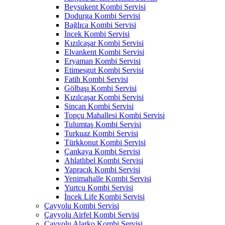
Beysukent Kombi Servisi
Dodurga Kombi Servisi
Bağlıca Kombi Servisi
İncek Kombi Servisi
Kızılcaşar Kombi Servisi
Elvankent Kombi Servisi
Eryaman Kombi Servisi
Etimesgut Kombi Servisi
Fatih Kombi Servisi
Gölbaşı Kombi Servisi
Kızılcaşar Kombi Servisi
Sincan Kombi Servisi
Topçu Mahallesi Kombi Servisi
Tulumtaş Kombi Servisi
Turkuaz Kombi Servisi
Türkkonut Kombi Servisi
Çankaya Kombi Servisi
Ahlatlıbel Kombi Servisi
Yapracık Kombi Servisi
Yenimahalle Kombi Servisi
Yurtçu Kombi Servisi
İncek Life Kombi Servisi
Çayyolu Kombi Servisi
Çayyolu Airfel Kombi Servisi
Çayyolu Alarko Kombi Servisi