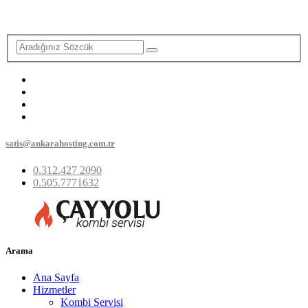
satis@ankarahosting.com.tr
0.312.427 2090
0.505.7771632
Arama
Ana Sayfa
Hizmetler
Kombi Servisi