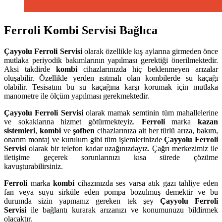
Ferroli Kombi Servisi Bağlıca
Çayyolu
Ferroli Servisi
olarak özellikle kış aylarına girmeden önce
mutlaka periyodik bakımlarının yapılması gerektiği önerilmektedir.
Aksi takdirde
kombi
cihazlarınızda hiç beklenmeyen arızalar
oluşabilir. Özellikle yerden ısıtmalı olan kombilerde su kaçağı
olabilir. Tesisatını bu su kaçağına karşı korumak için mutlaka
manometre ile ölçüm yapılması gerekmektedir.
Çayyolu
Ferroli Servisi
olarak mamak semtinin tüm mahallelerine
ve sokaklarına hizmet götürmekteyiz.
Ferroli
marka
kazan
sistemleri
,
kombi
ve
şofben
cihazlarınıza ait her türlü arıza, bakım,
onarım montaj ve kurulum gibi tüm işlemlerinizde
Çayyolu
Ferroli
Servisi
olarak bir telefon kadar uzağınızdayız. Çağrı merkezimiz ile
iletişime geçerek sorunlarınızı kısa sürede çözüme
kavuşturabilirsiniz.
Ferroli
marka
kombi
cihazınızda ses varsa atık gazı tahliye eden
fan veya suyu sirküle eden pompa bozulmuş demektir ve bu
durumda sizin yapmanız gereken tek şey
Çayyolu Ferroli
Servisi
ile bağlantı kurarak arızanızı ve konumunuzu bildirmek
olacaktır.