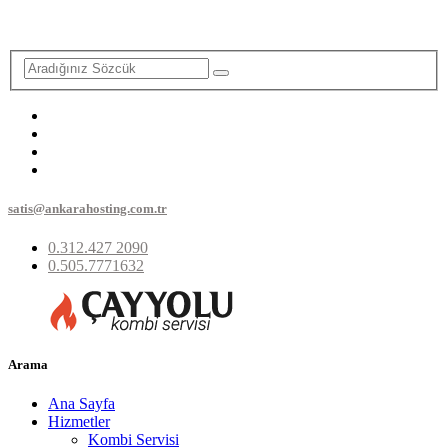
satis@ankarahosting.com.tr
0.312.427 2090
0.505.7771632
Arama
Ana Sayfa
Hizmetler
Kombi Servisi