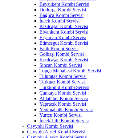
Beysukent Kombi Servisi
Dodurga Kombi Servisi
Bağlıca Kombi Servisi
İncek Kombi Servisi
Kızılcaşar Kombi Servisi
Elvankent Kombi Servisi
Eryaman Kombi Servisi
Etimesgut Kombi Servisi
Fatih Kombi Servisi
Gölbaşı Kombi Servisi
Kızılcaşar Kombi Servisi
Sincan Kombi Servisi
Topçu Mahallesi Kombi Servisi
Tulumtaş Kombi Servisi
Turkuaz Kombi Servisi
Türkkonut Kombi Servisi
Çankaya Kombi Servisi
Ahlatlıbel Kombi Servisi
Yapracık Kombi Servisi
Yenimahalle Kombi Servisi
Yurtçu Kombi Servisi
İncek Life Kombi Servisi
Çayyolu Kombi Servisi
Çayyolu Airfel Kombi Servisi
Çayyolu Alarko Kombi Servisi