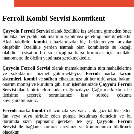
Ferroli Kombi Servisi Konutkent
Çayyolu
Ferroli Servisi
olarak özellikle kış aylarına girmeden önce
mutlaka periyodik bakımlarının yapılması gerektiği önerilmektedir.
Aksi takdirde
kombi
cihazlarınızda hiç beklenmeyen arızalar
oluşabilir. Özellikle yerden ısıtmalı olan kombilerde su kaçağı
olabilir. Tesisatını bu su kaçağına karşı korumak için mutlaka
manometre ile ölçüm yapılması gerekmektedir.
Çayyolu
Ferroli Servisi
olarak mamak semtinin tüm mahallelerine
ve sokaklarına hizmet götürmekteyiz.
Ferroli
marka
kazan
sistemleri
,
kombi
ve
şofben
cihazlarınıza ait her türlü arıza, bakım,
onarım montaj ve kurulum gibi tüm işlemlerinizde
Çayyolu
Ferroli
Servisi
olarak bir telefon kadar uzağınızdayız. Çağrı merkezimiz ile
iletişime geçerek sorunlarınızı kısa sürede çözüme
kavuşturabilirsiniz.
Ferroli
marka
kombi
cihazınızda ses varsa atık gazı tahliye eden
fan veya suyu sirküle eden pompa bozulmuş demektir ve bu
durumda sizin yapmanız gereken tek şey
Çayyolu Ferroli
Servisi
ile bağlantı kurarak arızanızı ve konumunuzu bildirmek
olacaktır.